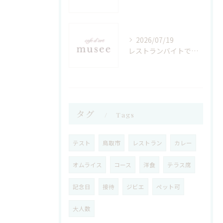
2026/07/19
レストランバイトで磨く接客スキルと職場選びの新常識
タグ
Tags
テスト
鳥取市
レストラン
カレー
オムライス
コース
洋食
テラス席
記念日
接待
ジビエ
ペット可
大人数