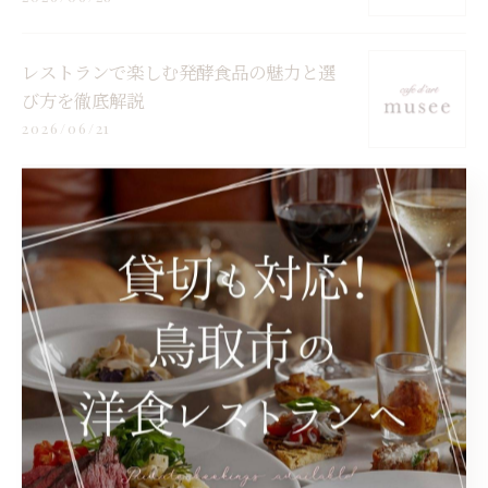
レストランで楽しむ発酵食品の魅力と選
び方を徹底解説
2026/06/21
レストランのコンセプトで味わう鳥取県
鳥取市東伯郡三朝町の地域と健康の物語
2026/06/14
レストランの社員研修で接客力とチーム
力を高める実践的メソッド
2026/06/07
レストラン心の味を満喫できる鳥取県鳥