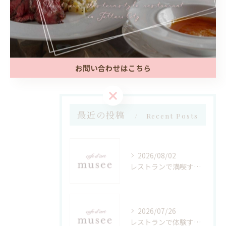
取市倉吉市のご当地グルメ徹底ガイド
2026/05/31
1
2
3
4
5
お問い合わせはこちら
お問い合わせはこちら
最近の投稿
Recent Posts
2026/08/02
レストランで満喫するデザートビュッフェ最新トレンドと選び方のポイント
2026/07/26
レストランで体験する孤高の味鳥取県鳥取市西伯郡南部町の魅力と田舎の味わい方