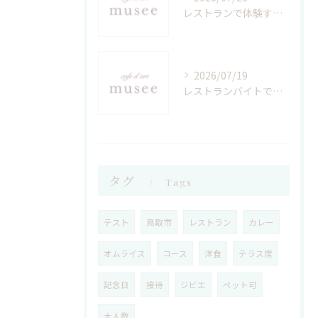
レストランで体験する孤高の味鳥取県鳥取市西伯郡南部町の魅力と田舎の味わい方
2026/07/19
レストランバイトで磨く接客スキルと職場選びの新常識
タグ
Tags
テスト
鳥取市
レストラン
カレー
オムライス
コース
洋食
テラス席
記念日
接待
ジビエ
ペット可
大人数