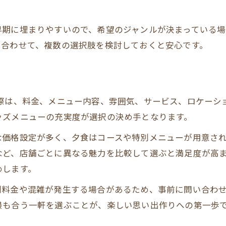
無理なく楽しむためのレストラン選択術
早期に埋まりやすいので、希望のジャンルが決まっている
特典や割引を活用したレストラン利用法
に合わせて、複数の選択肢を検討しておくと安心です。
際は、料金、メニュー内容、雰囲気、サービス、ロケーシ
ッズメニューの充実度が選択の決め手となります。
な価格設定が多く、夕食はコースや特別メニューが用意さ
など、店舗ごとに異なる魅力を比較して選ぶと満足度が高
めします。
別料金や混雑が発生する場合があるため、事前に問い合わ
最も合う一軒を選ぶことが、楽しい思い出作りへの第一歩