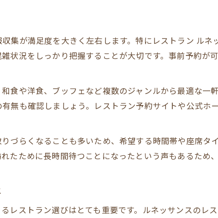
多彩なレストラン体験で家族も笑顔に
ツ
レストランを組み合わせる楽しみ方
報収集が満足度を大きく左右します。特にレストラン ルネ
朝昼夜で変わるレストランの楽しみ方
混雑状況をしっかり把握することが大切です。事前予約が
特別感を味わうレストラン利用法
家族旅行で外せないレストラン予約の極意
、和食や洋食、ブッフェなど複数のジャンルから最適な一
レストラン予約の事前準備とコツ
の有無も確認しましょう。レストラン予約サイトや公式ホ
失敗しないレストラン予約手順
人気レストラン予約の裏ワザ紹介
取りづらくなることも多いため、希望する時間帯や座席タ
レストラン予約で押さえるべき注意点
訪れたために長時間待つことになったという声もあるため
レストラン予約サイトの活用方法
混雑を避けるための賢い予約タイミングとは
は
レストラン混雑回避のタイミング戦略
きるレストラン選びはとても重要です。ルネッサンスのレ
家族旅行で狙うべき予約時間帯