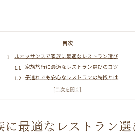
目次
ルネッサンスで家族に最適なレストラン選び
家族旅行に最適なレストラン選びのコツ
子連れでも安心なレストランの特徴とは
ジャンル豊富なレストランで満足度アップ
ルネッサンスのレストラン比較ポイント
雰囲気重視で選ぶレストランの魅力
多彩なレストラン体験が叶う食事プランのコツ
族に最適なレストラン選
レストランを活用したプラン作成術