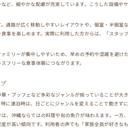
ーなど、細やかな配慮が充実しています。こうした設備や
穴場レストランを見極めるポイント
レストラン混雑情報のチェック方法
す。通路が広く移動しやすいレイアウトや、個室・半個室
混雑しやすいレストランを避ける工夫
り食事を楽しめます。実際に利用した方からは、「スタッ
周辺で楽しむ子連れ向け食事スポット特集
レストラン以外で楽しむ周辺食事体験
ファミリーが集中しやすいため、早めの予約や混雑を避け
子連れにうれしい近隣レストラン特集
レスフリーな食事体験につながります。
周辺で見つかる手軽な食事スポット
家族で満足できる周辺レストラン選び
お問い合わせはこちら
お問い合わせはこちら
ップ
テイクアウト可能な周辺レストラン紹介
中華・ブッフェなど多彩なジャンルが揃っていることが大
旅の満足度を高める食事計画のポイント解説
。特に連泊時は、日ごとにジャンルを変えることで飽きずに
レストラン選びで旅の満足度が決まる理由
では、沖縄ならではの料理や旬の魚介が味わえます。一方
家族旅行に最適な食事スケジュール作成法
足度が高い傾向です。利用者の声でも「家族全員が好きな
レストランの種類別計画立案ポイント