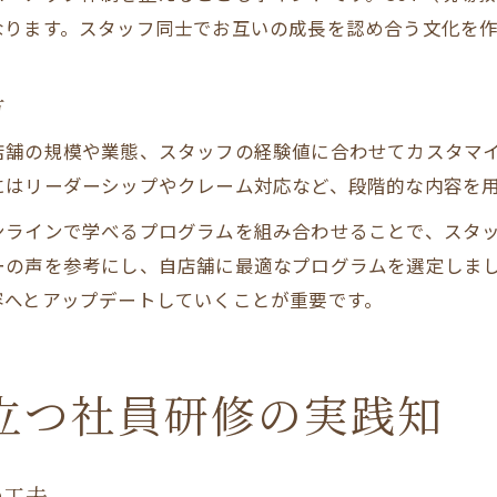
飲食店サービス研修で築く職場の安心体制
なります。スタッフ同士でお互いの成長を認め合う文化を
スタッフの自信を育てる研修内容の工夫
方
店舗の規模や業態、スタッフの経験値に合わせてカスタマ
にはリーダーシップやクレーム対応など、段階的な内容を
ンラインで学べるプログラムを組み合わせることで、スタ
ーの声を参考にし、自店舗に最適なプログラムを選定しま
容へとアップデートしていくことが重要です。
立つ社員研修の実践知
の工夫