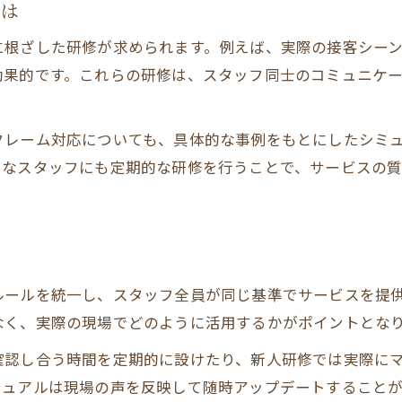
とは
レストランサービス研修を活かした実践力
に根ざした研修が求められます。例えば、実際の接客シー
飲食店員の成長を促す研修内容の選定法
効果的です。これらの研修は、スタッフ同士のコミュニケ
現場で役立つ飲食店研修マニュアルの使い方
レストランで生かす研修内容の選び方
クレーム対応についても、具体的な事例をもとにしたシミ
レストラン向きの研修内容を選ぶ判断軸
富なスタッフにも定期的な研修を行うことで、サービスの
飲食店で必要な研修内容の見極め方
現場に最適な飲食店研修マニュアルの選定
接客力を高める研修内容の選び方のコツ
レストランサービス研修内容の比較ポイント
ルールを統一し、スタッフ全員が同じ基準でサービスを提
飲食店研修マニュアルを活用する新しい方法
なく、実際の現場でどのように活用するかがポイントとな
レストラン現場で使える研修マニュアルの工夫
確認し合う時間を定期的に設けたり、新人研修では実際に
飲食店研修マニュアルで接客力を伸ばす手法
ニュアルは現場の声を反映して随時アップデートすること
現場に合わせたマニュアル活用のポイント