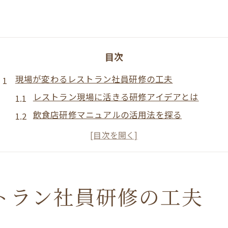
目次
現場が変わるレストラン社員研修の工夫
レストラン現場に活きる研修アイデアとは
飲食店研修マニュアルの活用法を探る
接客力が伸びるレストラン社員研修の特徴
レストラン研修内容改善の実践ポイント
飲食店で役立つ研修プログラムの選び方
接客技術向上に役立つ社員研修の実践知
トラン社員研修の工夫
レストランで身につく接客力向上研修の工夫
飲食店接客研修で変わる現場対応の秘訣