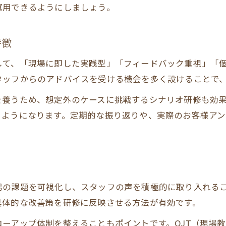
運用できるようにしましょう。
レストラン研修内容とマニュアルの連動術
飲食店で実践するマニュアル活用のコツ
特徴
社員研修ならチーム力も接客力も高まる理由
して、「現場に即した実践型」「フィードバック重視」「
レストラン研修がチーム力向上に効く理由
タッフからのアドバイスを受ける機会を多く設けることで
飲食店社員研修で高まる協力体制の秘訣
を養うため、想定外のケースに挑戦するシナリオ研修も効
接客力と一体感を生む研修内容の工夫
るようになります。定期的な振り返りや、実際のお客様ア
レストランで実感するチームワーク養成研修
現場をまとめる飲食店研修マニュアルの役割
お問い合わせはこちら
お問い合わせはこちら
飲食店サービス研修で得る現場の安心感
ト
レストランサービス研修が安心感につながる理由
場の課題を可視化し、スタッフの声を積極的に取り入れる
現場で感じる飲食店研修のメリットと効果
具体的な改善策を研修に反映させる方法が有効です。
接客力向上で得られるレストランの信頼感
ーアップ体制を整えることもポイントです。OJT（現場